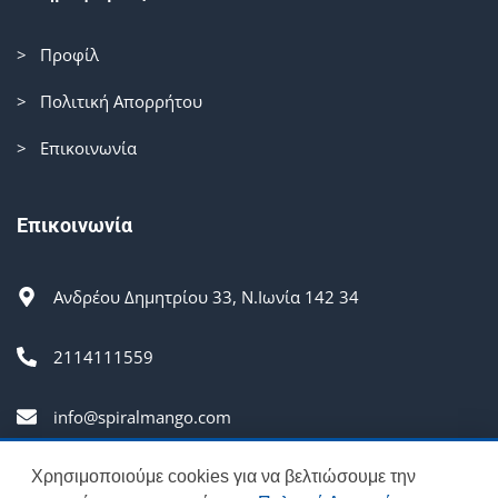
> Προφίλ
> Πολιτική Απορρήτου
> Επικοινωνία
Επικοινωνία
Ανδρέου Δημητρίου 33, Ν.Ιωνία 142 34
2114111559
info@spiralmango.com
Δευ-Παρ 9:30 π.μ. - 5:30 μ.μ.
Χρησιμοποιούμε cookies για να βελτιώσουμε την